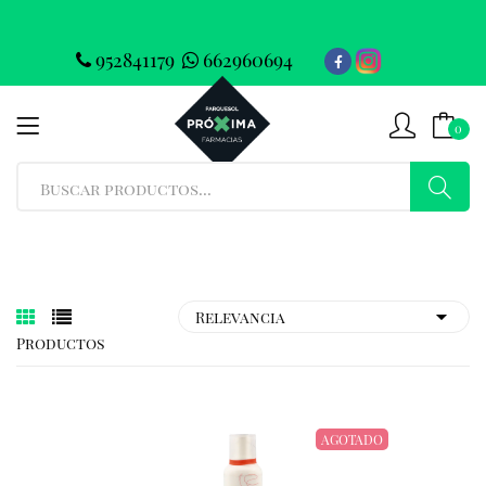
952841179
662960694
0
Productos
AGOTADO