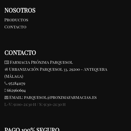
NOSOTROS
Productos
Contacto
CONTACTO
Farmacia Próxima Parquesol
Urbanización Parquesol 33, 29200 - Antequera
(Málaga)
952841179
662960694
Email:
parquesol@proximafarmacias.es
L-V: 9:00-21:30 h / S: 9:30-21:30 h
PAGO 100% SEGURO