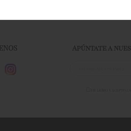
ENOS
Apúntate a nue
He leído y acepto l