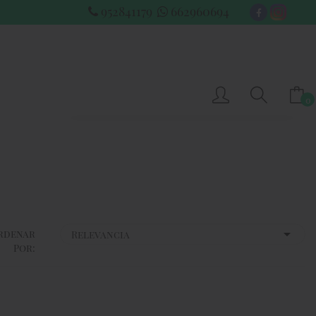
952841179
662960694
0
-- No hay elementos en el carrito --
SUBTOTAL
0.00 €
VER CARRITO
IR AL PAGO
rdenar
Por: