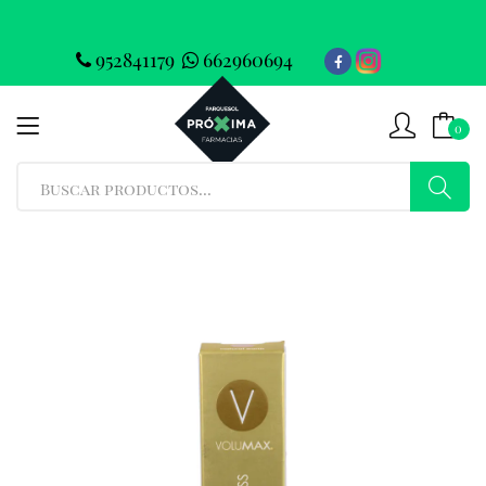
952841179
662960694
0